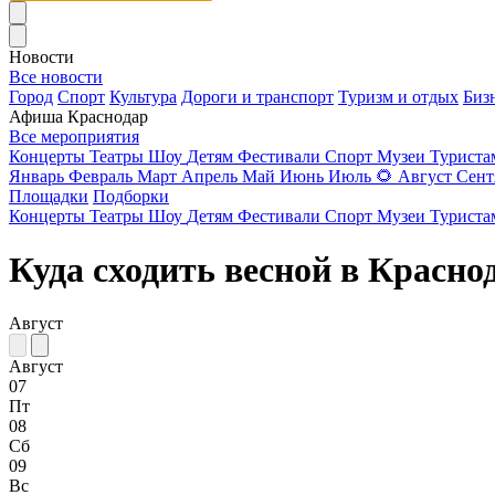
Новости
Все новости
Город
Спорт
Культура
Дороги и транспорт
Туризм и отдых
Биз
Афиша Краснодар
Все мероприятия
Концерты
Театры
Шоу
Детям
Фестивали
Спорт
Музеи
Турист
Январь
Февраль
Март
Апрель
Май
Июнь
Июль
🌻
Август
Сент
Площадки
Подборки
Концерты
Театры
Шоу
Детям
Фестивали
Спорт
Музеи
Турист
Куда сходить весной в Красно
Август
Август
07
Пт
08
Сб
09
Вс