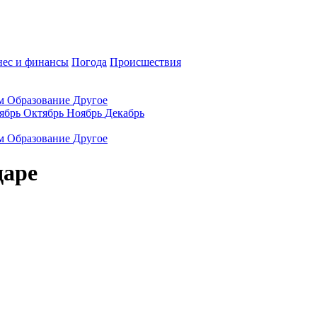
нес и финансы
Погода
Происшествия
ам
Образование
Другое
ябрь
Октябрь
Ноябрь
Декабрь
ам
Образование
Другое
даре