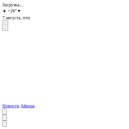
Загрузка...
☀️
+26
°
▾
7 августа, птн
Новости
Афиша