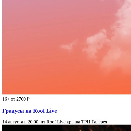
16+
от 2700 ₽
Градусы на Roof Live
14 августа в 20:00, пт
Roof Live крыша ТРЦ Галерея