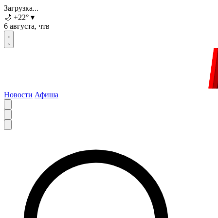
Загрузка...
🌙
+22
°
▾
6 августа, чтв
Новости
Афиша