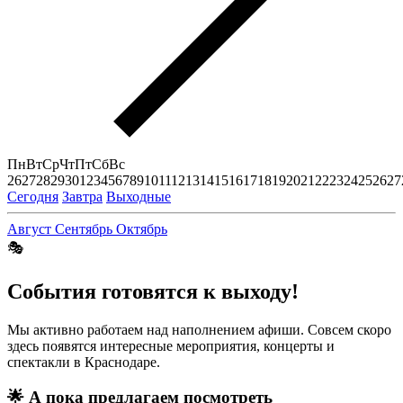
Пн
Вт
Ср
Чт
Пт
Сб
Вс
26
27
28
29
30
1
2
3
4
5
6
7
8
9
10
11
12
13
14
15
16
17
18
19
20
21
22
23
24
25
26
27
Сегодня
Завтра
Выходные
Август
Сентябрь
Октябрь
🎭
События готовятся к выходу!
Мы активно работаем над наполнением афиши. Совсем скоро
здесь появятся интересные мероприятия, концерты и
спектакли в Краснодаре.
🌟
А пока предлагаем посмотреть