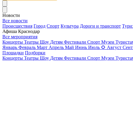
Новости
Все новости
Происшествия
Город
Спорт
Культура
Дороги и транспорт
Тури
Афиша Краснодар
Все мероприятия
Концерты
Театры
Шоу
Детям
Фестивали
Спорт
Музеи
Турист
Январь
Февраль
Март
Апрель
Май
Июнь
Июль
🌻
Август
Сент
Площадки
Подборки
Концерты
Театры
Шоу
Детям
Фестивали
Спорт
Музеи
Турист