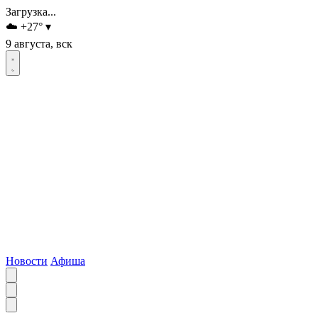
Загрузка...
☁️
+27
°
▾
9 августа, вск
Новости
Афиша