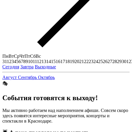
Пн
Вт
Ср
Чт
Пт
Сб
Вс
31
1
2
3
4
5
6
7
8
9
10
11
12
13
14
15
16
17
18
19
20
21
22
23
24
25
26
27
28
29
30
1
2
Сегодня
Завтра
Выходные
Август
Сентябрь
Октябрь
🎭
События готовятся к выходу!
Мы активно работаем над наполнением афиши. Совсем скоро
здесь появятся интересные мероприятия, концерты и
спектакли в Краснодаре.