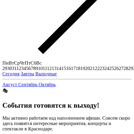
Пн
Вт
Ср
Чт
Пт
Сб
Вс
29
30
31
1
2
3
4
5
6
7
8
9
10
11
12
13
14
15
16
17
18
19
20
21
22
23
24
25
26
27
28
29
Сегодня
Завтра
Выходные
Август
Сентябрь
Октябрь
🎭
События готовятся к выходу!
Мы активно работаем над наполнением афиши. Совсем скоро
здесь появятся интересные мероприятия, концерты и
спектакли в Краснодаре.