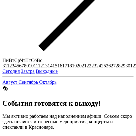
Пн
Вт
Ср
Чт
Пт
Сб
Вс
31
1
2
3
4
5
6
7
8
9
10
11
12
13
14
15
16
17
18
19
20
21
22
23
24
25
26
27
28
29
30
1
2
Сегодня
Завтра
Выходные
Август
Сентябрь
Октябрь
🎭
События готовятся к выходу!
Мы активно работаем над наполнением афиши. Совсем скоро
здесь появятся интересные мероприятия, концерты и
спектакли в Краснодаре.