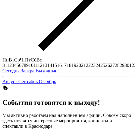
Пн
Вт
Ср
Чт
Пт
Сб
Вс
31
1
2
3
4
5
6
7
8
9
10
11
12
13
14
15
16
17
18
19
20
21
22
23
24
25
26
27
28
29
30
1
2
Сегодня
Завтра
Выходные
Август
Сентябрь
Октябрь
🎭
События готовятся к выходу!
Мы активно работаем над наполнением афиши. Совсем скоро
здесь появятся интересные мероприятия, концерты и
спектакли в Краснодаре.