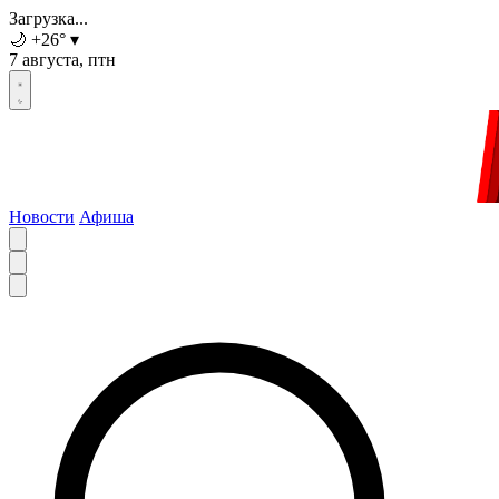
Загрузка...
🌙
+26
°
▾
7 августа, птн
Новости
Афиша