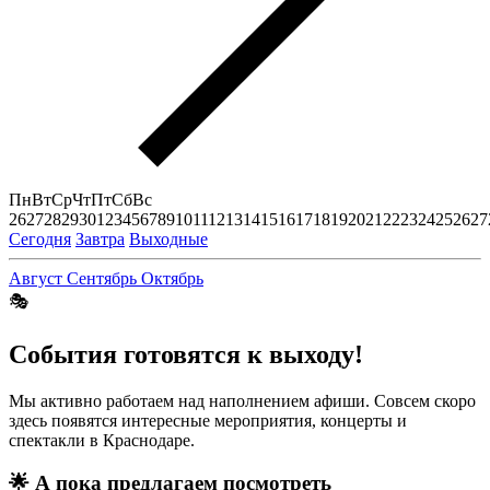
Пн
Вт
Ср
Чт
Пт
Сб
Вс
26
27
28
29
30
1
2
3
4
5
6
7
8
9
10
11
12
13
14
15
16
17
18
19
20
21
22
23
24
25
26
27
Сегодня
Завтра
Выходные
Август
Сентябрь
Октябрь
🎭
События готовятся к выходу!
Мы активно работаем над наполнением афиши. Совсем скоро
здесь появятся интересные мероприятия, концерты и
спектакли в Краснодаре.
🌟
А пока предлагаем посмотреть