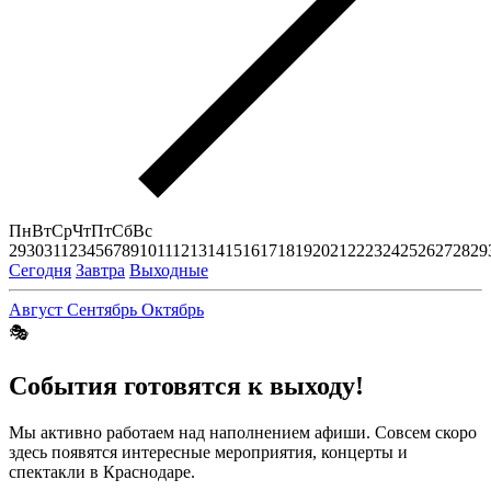
Пн
Вт
Ср
Чт
Пт
Сб
Вс
29
30
31
1
2
3
4
5
6
7
8
9
10
11
12
13
14
15
16
17
18
19
20
21
22
23
24
25
26
27
28
29
Сегодня
Завтра
Выходные
Август
Сентябрь
Октябрь
🎭
События готовятся к выходу!
Мы активно работаем над наполнением афиши. Совсем скоро
здесь появятся интересные мероприятия, концерты и
спектакли в Краснодаре.