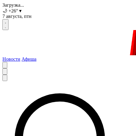
Загрузка...
🌙
+26
°
▾
7 августа, птн
Новости
Афиша