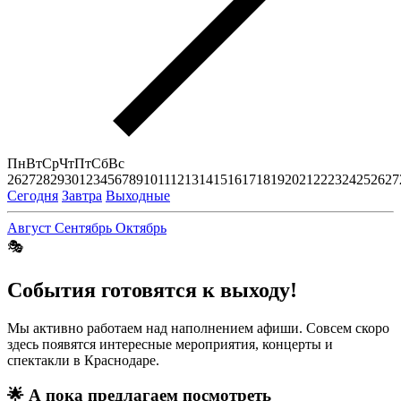
Пн
Вт
Ср
Чт
Пт
Сб
Вс
26
27
28
29
30
1
2
3
4
5
6
7
8
9
10
11
12
13
14
15
16
17
18
19
20
21
22
23
24
25
26
27
Сегодня
Завтра
Выходные
Август
Сентябрь
Октябрь
🎭
События готовятся к выходу!
Мы активно работаем над наполнением афиши. Совсем скоро
здесь появятся интересные мероприятия, концерты и
спектакли в Краснодаре.
🌟
А пока предлагаем посмотреть