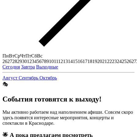
Пн
Вт
Ср
Чт
Пт
Сб
Вс
26
27
28
29
30
1
2
3
4
5
6
7
8
9
10
11
12
13
14
15
16
17
18
19
20
21
22
23
24
25
26
27
Сегодня
Завтра
Выходные
Август
Сентябрь
Октябрь
🎭
События готовятся к выходу!
Мы активно работаем над наполнением афиши. Совсем скоро
здесь появятся интересные мероприятия, концерты и
спектакли в Краснодаре.
🌟
А пока предлагаем посмотреть