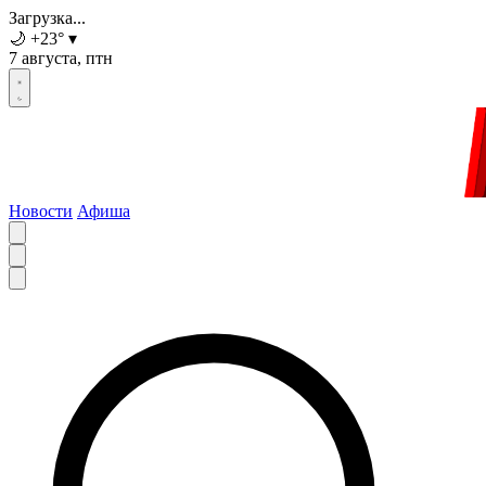
Загрузка...
🌙
+23
°
▾
7 августа, птн
Новости
Афиша