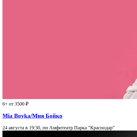
6+
от 3500 ₽
Mia Boyka/Мия Бойко
24 августа в 19:30, пн
Амфитеатр Парка "Краснодар"