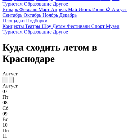
Туристам
Образование
Другое
Январь
Февраль
Март
Апрель
Май
Июнь
Июль
🌻
Август
Сентябрь
Октябрь
Ноябрь
Декабрь
Площадки
Подборки
Концерты
Театры
Шоу
Детям
Фестивали
Спорт
Музеи
Туристам
Образование
Другое
Куда сходить летом в
Краснодаре
Август
Август
07
Пт
08
Сб
09
Вс
10
Пн
11