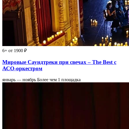
6+
от 1900 ₽
Мировые Саундтреки при свечах – The Best с
АСО-оркестром
январь — ноябрь
Более чем 1 площадка