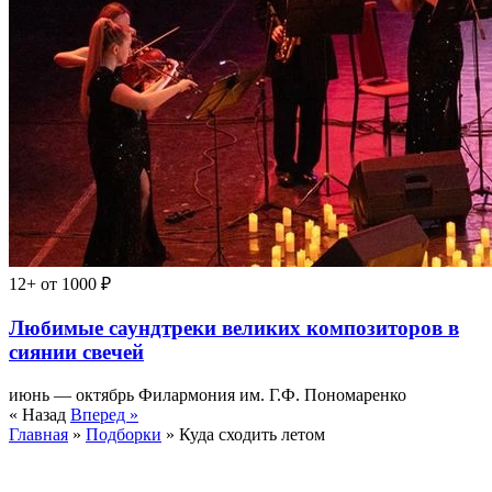
12+
от 1000 ₽
Любимые саундтреки великих композиторов в
сиянии свечей
июнь — октябрь
Филармония им. Г.Ф. Пономаренко
« Назад
Вперед »
Главная
»
Подборки
» Куда сходить летом