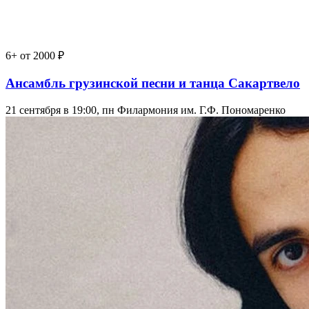
6+
от 2000 ₽
Ансамбль грузинской песни и танца Сакартвело
21 сентября в 19:00, пн
Филармония им. Г.Ф. Пономаренко