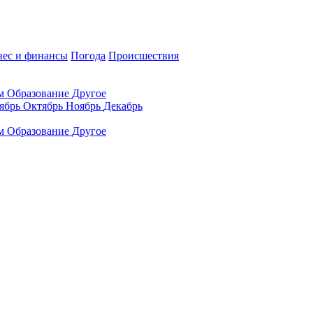
нес и финансы
Погода
Происшествия
ам
Образование
Другое
ябрь
Октябрь
Ноябрь
Декабрь
ам
Образование
Другое