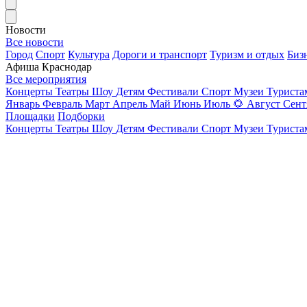
Новости
Все новости
Город
Спорт
Культура
Дороги и транспорт
Туризм и отдых
Биз
Афиша Краснодар
Все мероприятия
Концерты
Театры
Шоу
Детям
Фестивали
Спорт
Музеи
Турист
Январь
Февраль
Март
Апрель
Май
Июнь
Июль
🌻
Август
Сент
Площадки
Подборки
Концерты
Театры
Шоу
Детям
Фестивали
Спорт
Музеи
Турист