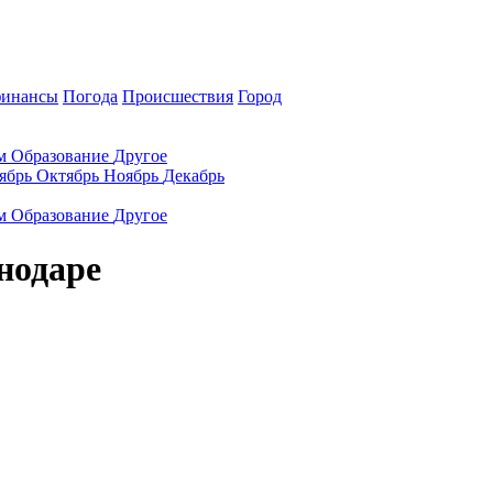
финансы
Погода
Происшествия
Город
ам
Образование
Другое
ябрь
Октябрь
Ноябрь
Декабрь
ам
Образование
Другое
нодаре