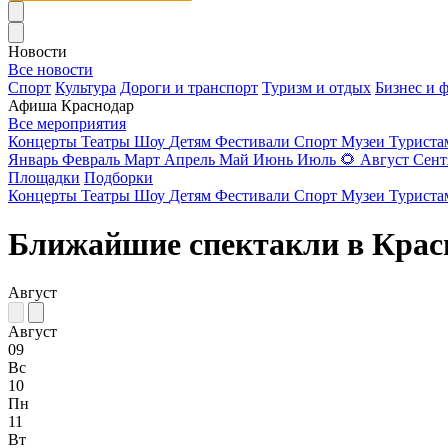
Новости
Все новости
Спорт
Культура
Дороги и транспорт
Туризм и отдых
Бизнес и 
Афиша Краснодар
Все мероприятия
Концерты
Театры
Шоу
Детям
Фестивали
Спорт
Музеи
Турист
Январь
Февраль
Март
Апрель
Май
Июнь
Июль
🌻
Август
Сент
Площадки
Подборки
Концерты
Театры
Шоу
Детям
Фестивали
Спорт
Музеи
Турист
Ближайшие спектакли в Крас
Август
Август
09
Вс
10
Пн
11
Вт