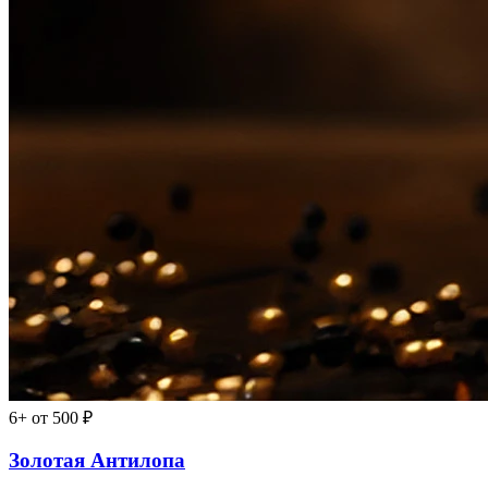
6+
от 500 ₽
Золотая Антилопа