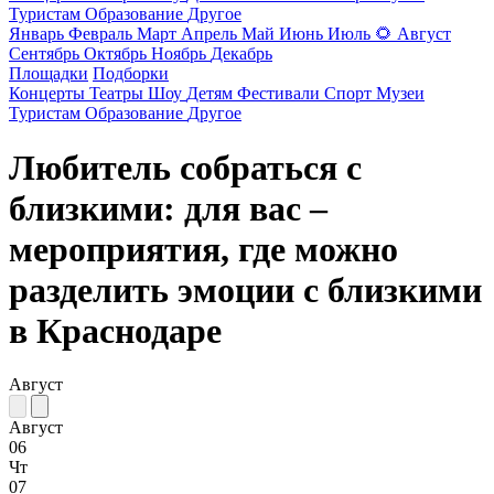
Туристам
Образование
Другое
Январь
Февраль
Март
Апрель
Май
Июнь
Июль
🌻
Август
Сентябрь
Октябрь
Ноябрь
Декабрь
Площадки
Подборки
Концерты
Театры
Шоу
Детям
Фестивали
Спорт
Музеи
Туристам
Образование
Другое
Любитель собраться с
близкими: для вас –
мероприятия, где можно
разделить эмоции с близкими
в Краснодаре
Август
Август
06
Чт
07