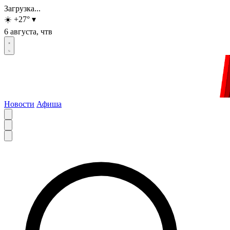
Загрузка...
☀️
+27
°
▾
6 августа, чтв
Новости
Афиша