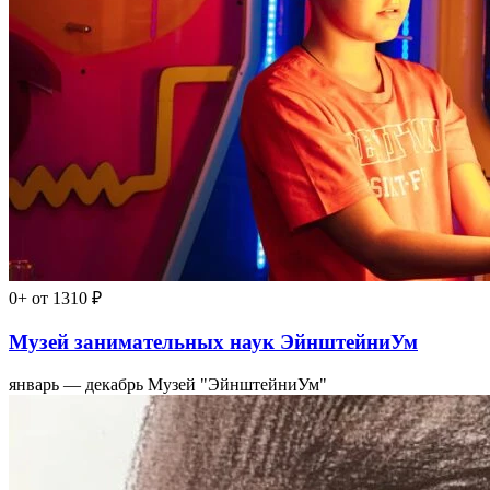
0+
от 1310 ₽
Музей занимательных наук ЭйнштейниУм
январь — декабрь
Музей "ЭйнштейниУм"