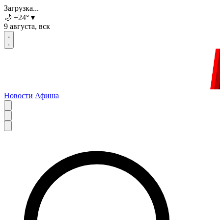
Загрузка...
🌙
+24
°
▾
9 августа, вск
Новости
Афиша