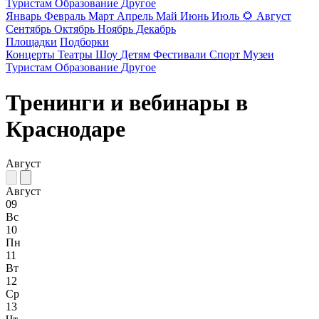
Туристам
Образование
Другое
Январь
Февраль
Март
Апрель
Май
Июнь
Июль
🌻
Август
Сентябрь
Октябрь
Ноябрь
Декабрь
Площадки
Подборки
Концерты
Театры
Шоу
Детям
Фестивали
Спорт
Музеи
Туристам
Образование
Другое
Тренинги и вебинары в
Краснодаре
Август
Август
09
Вс
10
Пн
11
Вт
12
Ср
13