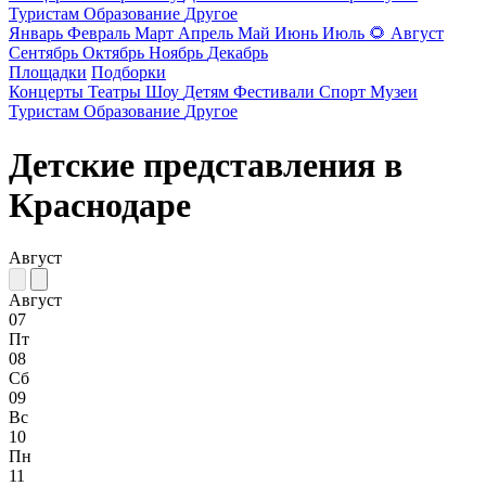
Туристам
Образование
Другое
Январь
Февраль
Март
Апрель
Май
Июнь
Июль
🌻
Август
Сентябрь
Октябрь
Ноябрь
Декабрь
Площадки
Подборки
Концерты
Театры
Шоу
Детям
Фестивали
Спорт
Музеи
Туристам
Образование
Другое
Детские представления в
Краснодаре
Август
Август
07
Пт
08
Сб
09
Вс
10
Пн
11