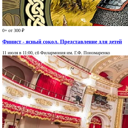
0+
от 300 ₽
Финист - ясный сокол. Представление для детей
11 июля в 11:00, сб
Филармония им. Г.Ф. Пономаренко