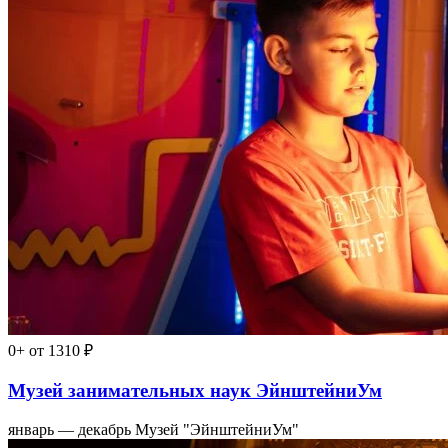
0+
от 1310 ₽
Музей занимательных наук ЭйнштейниУм
январь — декабрь
Музей "ЭйнштейниУм"