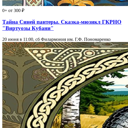
0+
от 300 ₽
Тайна Синей пантеры. Сказка-мюзикл ГКРНО
"Виртуозы Кубани"
20 июня в 11:00, сб
Филармония им. Г.Ф. Пономаренко