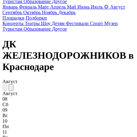
Туристам
Образование
Другое
Январь
Февраль
Март
Апрель
Май
Июнь
Июль
🌻
Август
Сентябрь
Октябрь
Ноябрь
Декабрь
Площадки
Подборки
Концерты
Театры
Шоу
Детям
Фестивали
Спорт
Музеи
Туристам
Образование
Другое
ДК
ЖЕЛЕЗНОДОРОЖНИКОВ в
Краснодаре
Август
Август
08
Сб
09
Вс
10
Пн
11