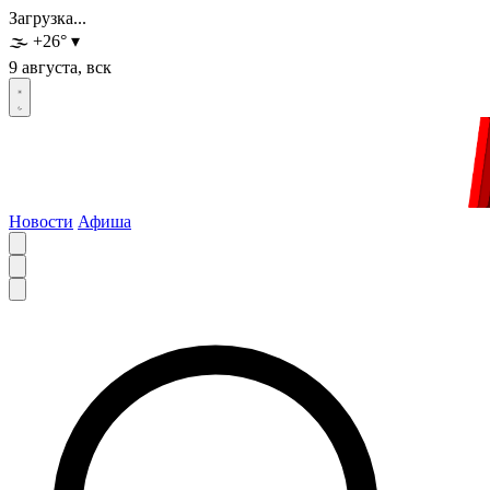
Загрузка...
🌫️
+26
°
▾
9 августа, вск
Новости
Афиша