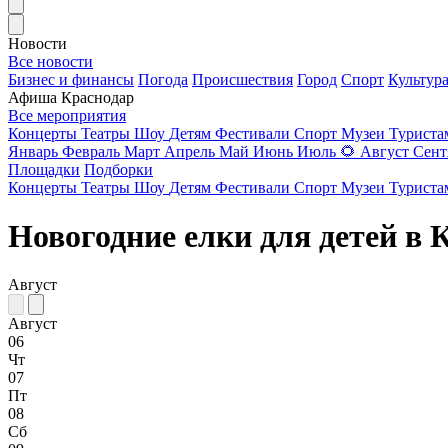
Новости
Все новости
Бизнес и финансы
Погода
Происшествия
Город
Спорт
Культур
Афиша Краснодар
Все мероприятия
Концерты
Театры
Шоу
Детям
Фестивали
Спорт
Музеи
Турист
Январь
Февраль
Март
Апрель
Май
Июнь
Июль
🌻
Август
Сент
Площадки
Подборки
Концерты
Театры
Шоу
Детям
Фестивали
Спорт
Музеи
Турист
Новогодние елки для детей в 
Август
Август
06
Чт
07
Пт
08
Сб