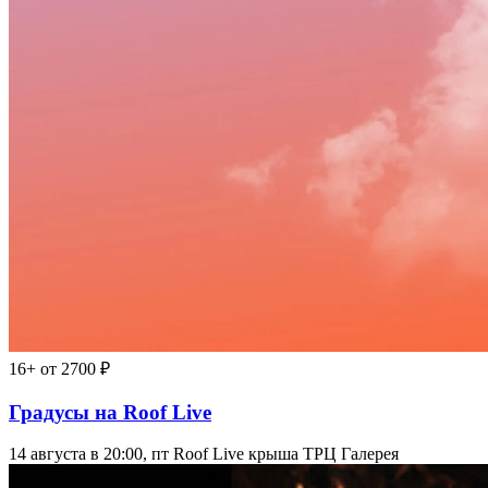
16+
от 2700 ₽
Градусы на Roof Live
14 августа в 20:00, пт
Roof Live крыша ТРЦ Галерея