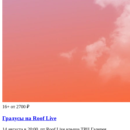
16+
от 2700 ₽
Градусы на Roof Live
14 августа в 20:00, пт
Roof Live крыша ТРЦ Галерея