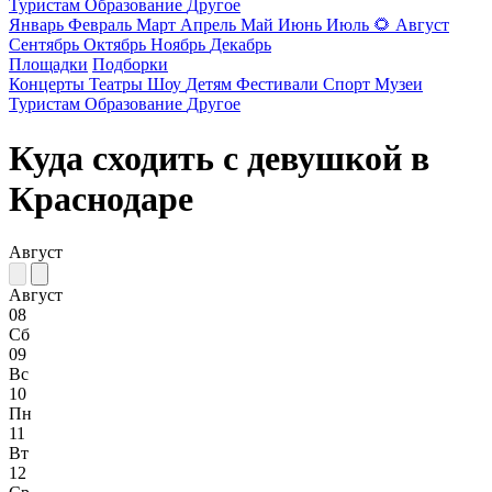
Туристам
Образование
Другое
Январь
Февраль
Март
Апрель
Май
Июнь
Июль
🌻
Август
Сентябрь
Октябрь
Ноябрь
Декабрь
Площадки
Подборки
Концерты
Театры
Шоу
Детям
Фестивали
Спорт
Музеи
Туристам
Образование
Другое
Куда сходить с девушкой в
Краснодаре
Август
Август
08
Сб
09
Вс
10
Пн
11
Вт
12