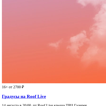
16+
от 2700 ₽
Градусы на Roof Live
14 августа в 20:00, пт
Roof Live крыша ТРЦ Галерея