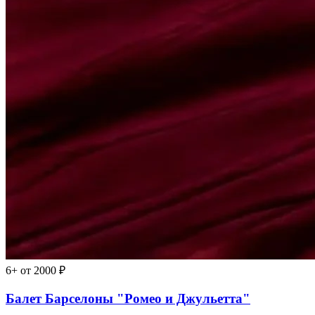
6+
от 2000 ₽
Балет Барселоны "Ромео и Джульетта"