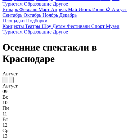
Туристам
Образование
Другое
Январь
Февраль
Март
Апрель
Май
Июнь
Июль
🌻
Август
Сентябрь
Октябрь
Ноябрь
Декабрь
Площадки
Подборки
Концерты
Театры
Шоу
Детям
Фестивали
Спорт
Музеи
Туристам
Образование
Другое
Осенние спектакли в
Краснодаре
Август
Август
09
Вс
10
Пн
11
Вт
12
Ср
13