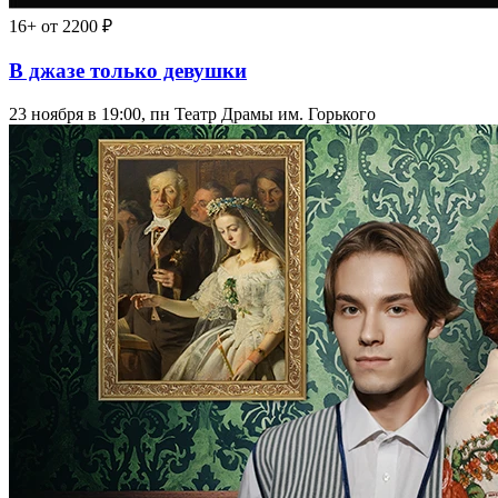
16+
от 2200 ₽
В джазе только девушки
23 ноября в 19:00, пн
Театр Драмы им. Горького