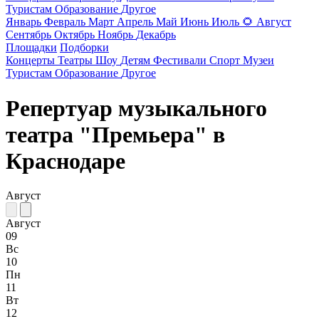
Туристам
Образование
Другое
Январь
Февраль
Март
Апрель
Май
Июнь
Июль
🌻
Август
Сентябрь
Октябрь
Ноябрь
Декабрь
Площадки
Подборки
Концерты
Театры
Шоу
Детям
Фестивали
Спорт
Музеи
Туристам
Образование
Другое
Репертуар музыкального
театра "Премьера" в
Краснодаре
Август
Август
09
Вс
10
Пн
11
Вт
12