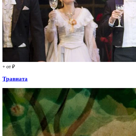
+
от ₽
Травиата