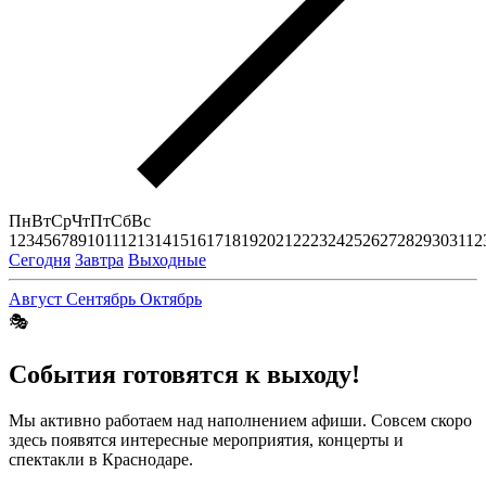
Пн
Вт
Ср
Чт
Пт
Сб
Вс
1
2
3
4
5
6
7
8
9
10
11
12
13
14
15
16
17
18
19
20
21
22
23
24
25
26
27
28
29
30
31
1
2
Сегодня
Завтра
Выходные
Август
Сентябрь
Октябрь
🎭
События готовятся к выходу!
Мы активно работаем над наполнением афиши. Совсем скоро
здесь появятся интересные мероприятия, концерты и
спектакли в Краснодаре.