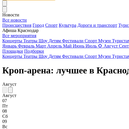
Новости
Все новости
Происшествия
Город
Спорт
Культура
Дороги и транспорт
Тури
Афиша Краснодар
Все мероприятия
Концерты
Театры
Шоу
Детям
Фестивали
Спорт
Музеи
Турист
Январь
Февраль
Март
Апрель
Май
Июнь
Июль
🌻
Август
Сент
Площадки
Подборки
Концерты
Театры
Шоу
Детям
Фестивали
Спорт
Музеи
Турист
Кроп-арена: лучшее в Красно
Август
Август
07
Пт
08
Сб
09
Вс