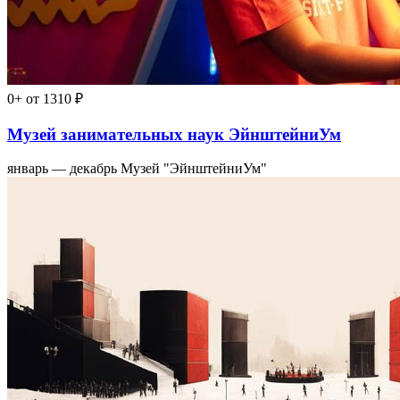
0+
от 1310 ₽
Музей занимательных наук ЭйнштейниУм
январь — декабрь
Музей "ЭйнштейниУм"