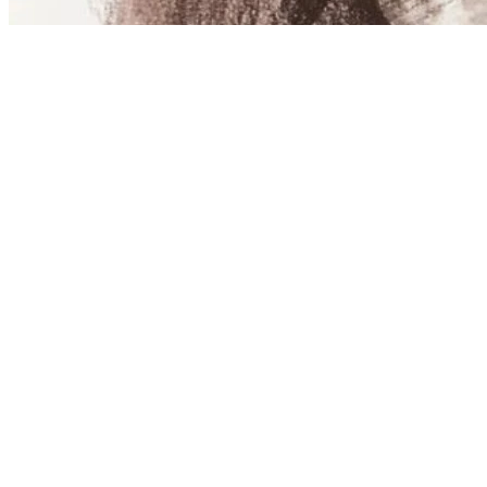
12+
от 0 ₽
Графический портрет
май — декабрь
МБУ ДО ДХШ
« Назад
Вперед »
Главная
»
Подборки
» Лучшее в декабре
Афиша Краснодара