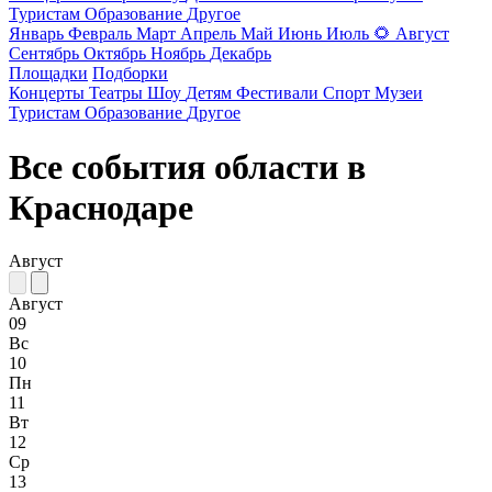
Туристам
Образование
Другое
Январь
Февраль
Март
Апрель
Май
Июнь
Июль
🌻
Август
Сентябрь
Октябрь
Ноябрь
Декабрь
Площадки
Подборки
Концерты
Театры
Шоу
Детям
Фестивали
Спорт
Музеи
Туристам
Образование
Другое
Все события области в
Краснодаре
Август
Август
09
Вс
10
Пн
11
Вт
12
Ср
13