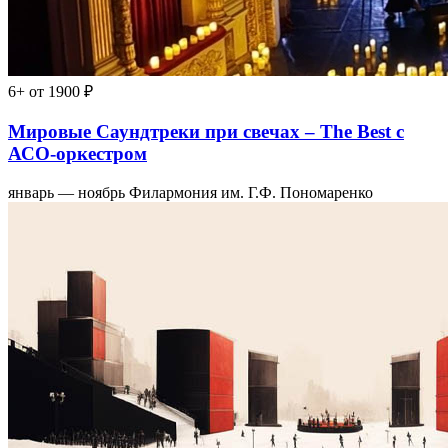
6+
от 1900 ₽
Мировые Саундтреки при свечах – The Best с
АСО-оркестром
январь — ноябрь
Филармония им. Г.Ф. Пономаренко